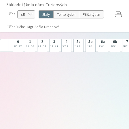
Základní škola nám. Curieových
Třída
Stálý
Tento týden
Příští týden
Třídní učitel: Mgr. Adéla Urbanová
0
1
2
3
4
5a
5b
6a
6b
7
7:05
7:50
8:00
8:45
8:55
9:40
9:55
10:40
10:55
11:40
11:50
12:35
12:10
12:55
12:45
13:30
13:05
13:50
14:00
1