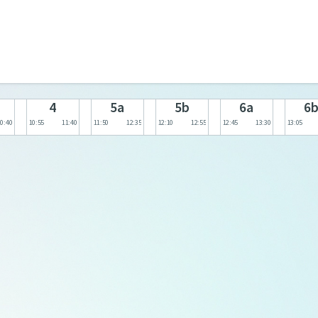
4
5a
5b
6a
6
10:40
10:55
11:40
11:50
12:35
12:10
12:55
12:45
13:30
13:05