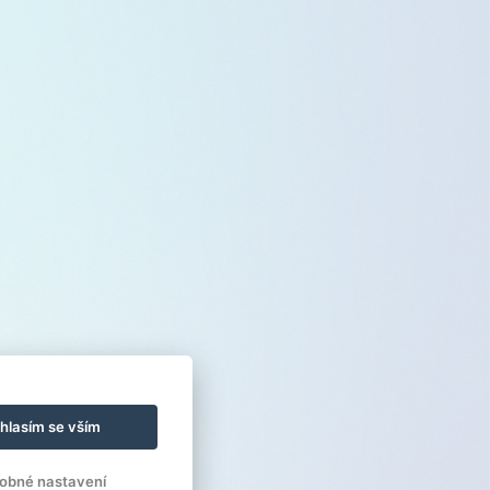
hlasím se vším
obné nastavení