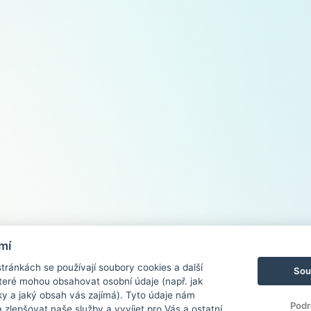
mí
ránkách se používají soubory cookies a další
Sou
 které mohou obsahovat osobní údaje (např. jak
ky a jaký obsah vás zajímá). Tyto údaje nám
Podr
zlepšovat naše služby a vyvíjet pro Vás a ostatní