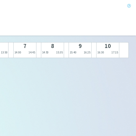
b
7
8
9
10
13:50
14:00
14:45
14:50
15:35
15:40
16:25
16:30
17:15