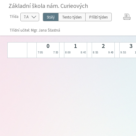
Základní škola nám. Curieových
Třída
Stálý
Tento týden
Příští týden
Třídní učitel: Mgr. Jana Šťastná
0
1
2
3
7:05
7:50
8:00
8:45
8:55
9:40
9:55