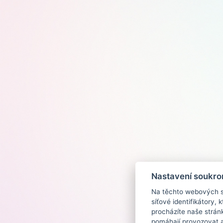
Nastavení soukro
Na těchto webových st
síťové identifikátory,
procházíte naše strán
pomáhají provozovat a 