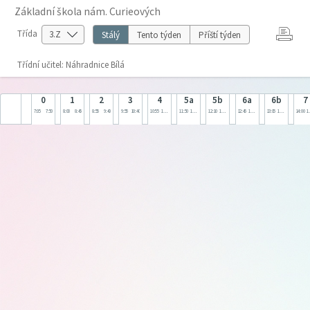
Základní škola nám. Curieových
Třída
Stálý
Tento týden
Příští týden
Třídní učitel: Náhradnice Bílá
0
1
2
3
4
5a
5b
6a
6b
7
7:05
7:50
8:00
8:45
8:55
9:40
9:55
10:40
10:55
11:40
11:50
12:35
12:10
12:55
12:45
13:30
13:05
13:50
14:00
1