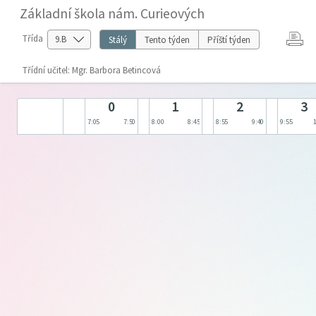
Základní škola nám. Curieových
Třída
Stálý
Tento týden
Příští týden
Třídní učitel: Mgr. Barbora Betincová
0
1
2
3
7:05
7:50
8:00
8:45
8:55
9:40
9:55