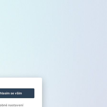
hlasím se vším
obné nastavení