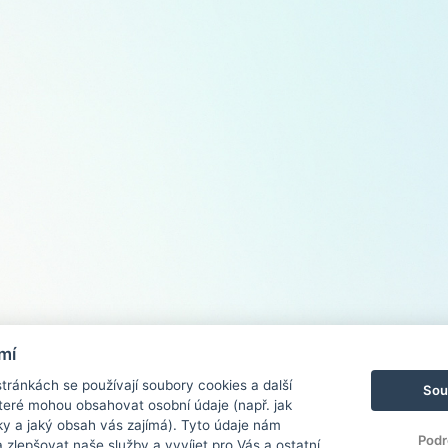
mí
ránkách se používají soubory cookies a další
Sou
 které mohou obsahovat osobní údaje (např. jak
ky a jaký obsah vás zajímá). Tyto údaje nám
Podr
zlepšovat naše služby a vyvíjet pro Vás a ostatní