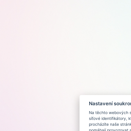
Nastavení soukro
Na těchto webových st
síťové identifikátory,
procházíte naše strán
pomáhají provozovat a 