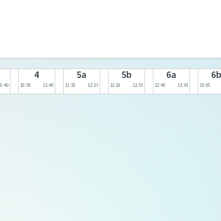
4
5a
5b
6a
6
10:40
10:55
11:40
11:50
12:35
12:10
12:55
12:45
13:30
13:05