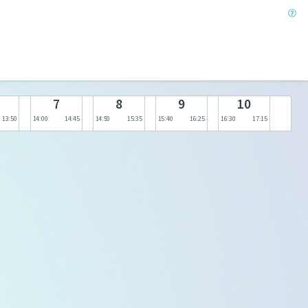
b
7
8
9
10
13:50
14:00
14:45
14:50
15:35
15:40
16:25
16:30
17:15