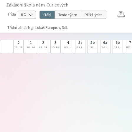
Základní škola nám. Curieových
Třída
Stálý
Tento týden
Příští týden
Třídní učitel: Mgr. Lukáš Rampich, DiS..
0
1
2
3
4
5a
5b
6a
6b
7
7:05
7:50
8:00
8:45
8:55
9:40
9:55
10:40
10:55
11:40
11:50
12:35
12:10
12:55
12:45
13:30
13:05
13:50
14:00
1