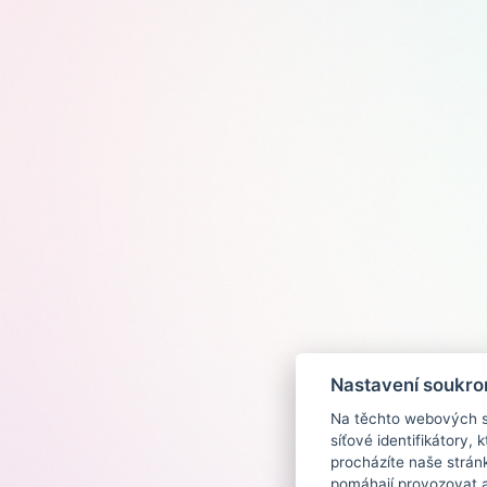
Nastavení soukro
Na těchto webových st
síťové identifikátory,
procházíte naše strán
pomáhají provozovat a 