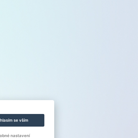
hlasím se vším
obné nastavení