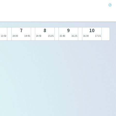
b
7
8
9
10
13:50
14:00
14:45
14:50
15:35
15:40
16:25
16:30
17:15