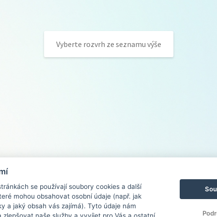
Vyberte rozvrh ze seznamu výše
mí
ránkách se používají soubory cookies a další
Sou
 které mohou obsahovat osobní údaje (např. jak
ky a jaký obsah vás zajímá). Tyto údaje nám
Podr
zlepšovat naše služby a vyvíjet pro Vás a ostatní