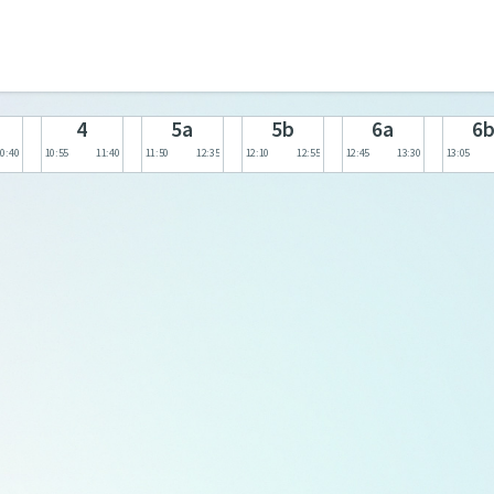
4
5a
5b
6a
6
10:40
10:55
11:40
11:50
12:35
12:10
12:55
12:45
13:30
13:05