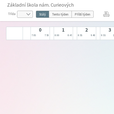
Základní škola nám. Curieových
Třída
Stálý
Tento týden
Příští týden
0
1
2
3
7:05
7:50
8:00
8:45
8:55
9:40
9:55